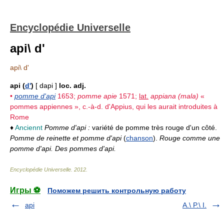
Encyclopédie Universelle
api\ d'
api\ d'
api (
d'
)
[ dapi ]
loc. adj.
•
pomme d'api
1653;
pomme apie
1571;
lat.
appiana (mala)
«
pommes appiennes », c.-à-d. d'Appius, qui les aurait introduites à
Rome
♦
Anciennt
Pomme d'api :
variété de pomme très rouge d'un côté.
Pomme de reinette et pomme d'api
(
chanson
).
Rouge comme une
pomme d'api. Des pommes d'api.
Encyclopédie Universelle
.
2012
.
Игры ⚽
Поможем решить контрольную работу
api
A.\ P.\ I.