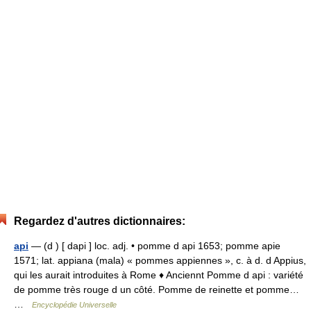
Regardez d'autres dictionnaires:
api
— (d ) [ dapi ] loc. adj. • pomme d api 1653; pomme apie
1571; lat. appiana (mala) « pommes appiennes », c. à d. d Appius,
qui les aurait introduites à Rome ♦ Anciennt Pomme d api : variété
de pomme très rouge d un côté. Pomme de reinette et pomme…
…
Encyclopédie Universelle