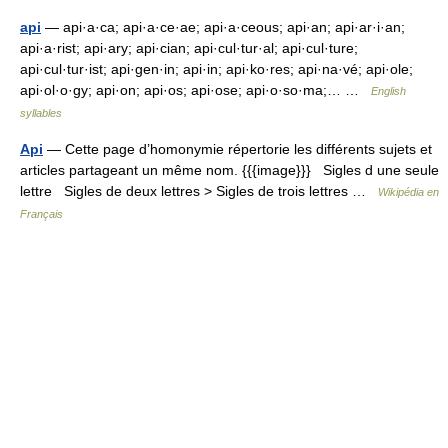
api
— api·a·ca; api·a·ce·ae; api·a·ceous; api·an; api·ar·i·an;
api·a·rist; api·ary; api·cian; api·cul·tur·al; api·cul·ture;
api·cul·tur·ist; api·gen·in; api·in; api·ko·res; api·na·vé; api·ole;
api·ol·o·gy; api·on; api·os; api·ose; api·o·so·ma;… …
English
syllables
Api
— Cette page d’homonymie répertorie les différents sujets et
articles partageant un même nom. {{{image}}} Sigles d une seule
lettre Sigles de deux lettres > Sigles de trois lettres …
Wikipédia en
Français