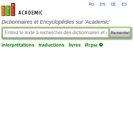
RU
EN
DE
ES
fr-academic.com
Dictionnaires et Encyclopédies sur 'Academic'
Recherche!
interprétations
traductions
livres
Игры ⚽