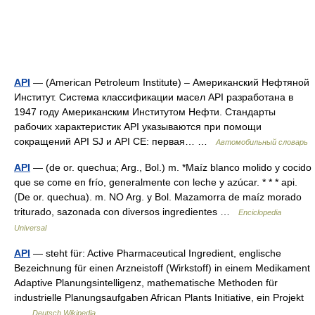
API
— (American Petroleum Institute) – Американский Нефтяной
Институт. Система классификации масел API разработана в
1947 году Американским Институтом Нефти. Стандарты
рабочих характеристик API указываются при помощи
сокращений API SJ и API CE: первая… …
Автомобильный словарь
API
— (de or. quechua; Arg., Bol.) m. *Maíz blanco molido y cocido
que se come en frío, generalmente con leche y azúcar. * * * api.
(De or. quechua). m. NO Arg. y Bol. Mazamorra de maíz morado
triturado, sazonada con diversos ingredientes …
Enciclopedia
Universal
API
— steht für: Active Pharmaceutical Ingredient, englische
Bezeichnung für einen Arzneistoff (Wirkstoff) in einem Medikament
Adaptive Planungsintelligenz, mathematische Methoden für
industrielle Planungsaufgaben African Plants Initiative, ein Projekt
…
Deutsch Wikipedia