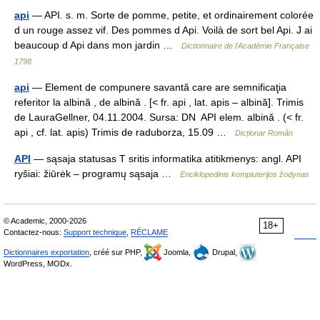
api
— API. s. m. Sorte de pomme, petite, et ordinairement colorée
d un rouge assez vif. Des pommes d Api. Voilà de sort bel Api. J ai
beaucoup d Api dans mon jardin …
Dictionnaire de l'Académie Française
1798
api
— Element de compunere savantă care are semnificaţia
referitor la albină , de albină . [< fr. api , lat. apis – albină]. Trimis
de LauraGellner, 04.11.2004. Sursa: DN API elem. albină . (< fr.
api , cf. lat. apis) Trimis de raduborza, 15.09 …
Dicționar Român
API
— sąsaja statusas T sritis informatika atitikmenys: angl. API
ryšiai: žiūrėk – programų sąsaja …
Enciklopedinis kompiuterijos žodynas
© Academic, 2000-2026
18+
Contactez-nous:
Support technique
,
RÉCLAME
Dictionnaires exportation
, créé sur PHP,
Joomla,
Drupal,
WordPress, MODx.